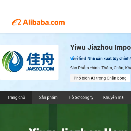
Yiwu Jiazhou Impor
Nhà sản xuất tùy chỉnh
Sản Phẩm chính: Thảm, Chăn, Khă
Phổ biến #3 trong Chăn bông
ODM services available
Trang chủ
Sản phẩm
Hồ Sơ công ty
Khuyến mãi