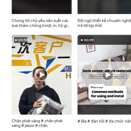
Chúng tôi chủ yếu sản xuất các
Đội ngũ thiết kế chuyên nghi
loại thảm chống trượt, in, hộ gia
trả lời kịp thời
đình và thương mại. Nghề thủ
công của chúng tôi là rất trưởng
thành.
00:58
00:39
Chăn phát sáng # chăn phát
# Bìa # đàn hồi # đa chức nă
sáng # jaezo # chăn