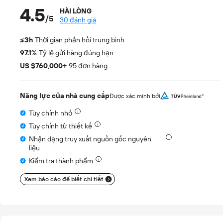
4.5
HÀI LÒNG
/
5
30 đánh giá
≤3h
Thời gian phản hồi trung bình
97.1%
Tỷ lệ gửi hàng đúng hạn
US $760,000+
95 đơn hàng
Năng lực của nhà cung cấp
Được xác minh bởi
Tùy chỉnh nhỏ
Tùy chỉnh từ thiết kế
Nhận dạng truy xuất nguồn gốc nguyên
liệu
Kiểm tra thành phẩm
Xem báo cáo để biết chi tiết