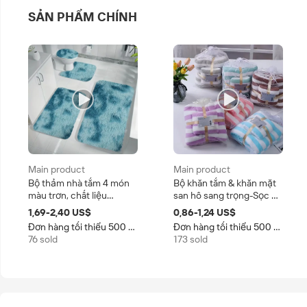
SẢN PHẨM CHÍNH
Main product
Main product
Bộ thảm nhà tắm 4 món
Bộ khăn tắm & khăn mặt
màu trơn, chất liệu
san hô sang trọng-Sọc 2
polyester lông nhung
mảnh, siêu thấm, thân
1,69-2,40 US$
0,86-1,24 US$
mềm mại, chống trơn
thiện với môi trường-Spa
Đơn hàng tối thiểu 500 Cái
Đơn hàng tối thiểu 500 Cái
trượt, bán buôn nhà máy,
tại nhà dành cho người
76 sold
173 sold
phong cách hiện đại,
lớn & Quà Tặng bán buôn
dùng cho khách sạn, nhà
ở