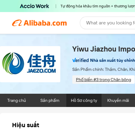
What are you looking f
Yiwu Jiazhou Impor
Nhà sản xuất tùy chỉn
Sản Phẩm chính:
Thảm, Chăn, Kh
Phổ biến #3 trong Chăn bông
ODM services available
Trang chủ
Sản phẩm
Hồ Sơ công ty
Khuyến mãi
Hiệu suất