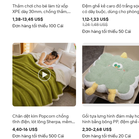
Thảm chơi cho bé làm từ xốp
Đệm ghế kẻ caro đỏ trắng sọ
XPE dày 30mm, chống thấm,
có dây buộc, dùng cho phòng
chống trơn trượt, họa tiết hoạt
nhà bếp, nhà nông thôn, dày 
1,38-13,45 US$
1,12-1,33 US$
hình, dành cho trẻ sơ sinh, trẻ
chống trơn trượt
1,24-1,48 US$
Đơn hàng tối thiểu 100 Cái
tập đi, dùng được trong phòng
Đơn hàng tối thiểu 50 Cái
ngủ
Chăn dệt kim Popcorn chống
Gối tựa lưng hình đám mây h
tĩnh điện, lót lông Sherpa, mềm
hình bằng bông PP, đệm ghế
mại, ấm áp, dùng cho giường,
văn phòng, ghế sofa, sàn nhà,
4,40-16 US$
2,30-2,68 US$
ghế sofa, mùa đông.
phòng trẻ em, gối Sherpa
Đơn hàng tối thiểu 500 Cái
Đơn hàng tối thiểu 20 Cái