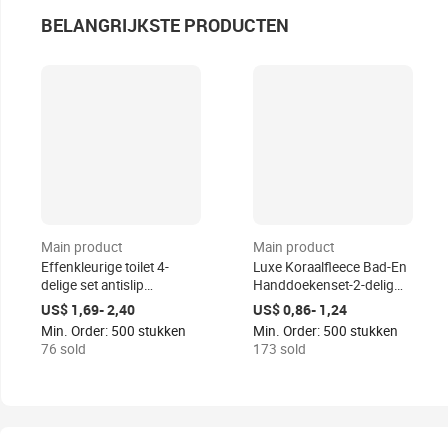
BELANGRIJKSTE PRODUCTEN
Main product
Main product
Effenkleurige toilet 4-
Luxe Koraalfleece Bad-En
delige set antislip
Handdoekenset-2-delig
badkamermat polyester
Gestreept,
US$ 1,69- 2,40
US$ 0,86- 1,24
pluche badmat zijde-look
Superabsorberend,
Min. Order: 500 stukken
Min. Order: 500 stukken
fabriek groothandel
Milieuvriendelijk-
76 sold
173 sold
moderne vloer hotel huis
Volwassen Home Spa En
Groothandelsgeschenk