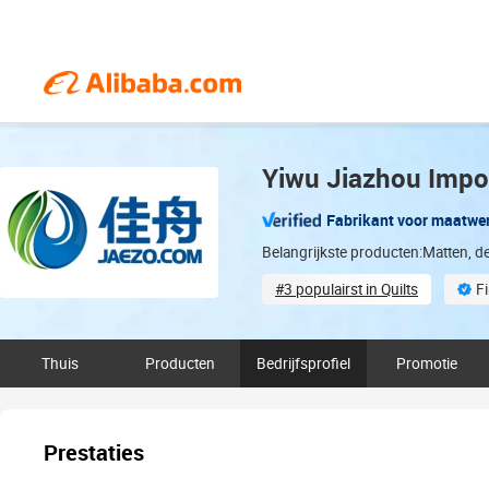
Yiwu Jiazhou Impor
Fabrikant voor maatwe
Belangrijkste producten:Matten, 
#3 populairst in Quilts
F
ODM services available
Thuis
Producten
Bedrijfsprofiel
Promotie
Prestaties